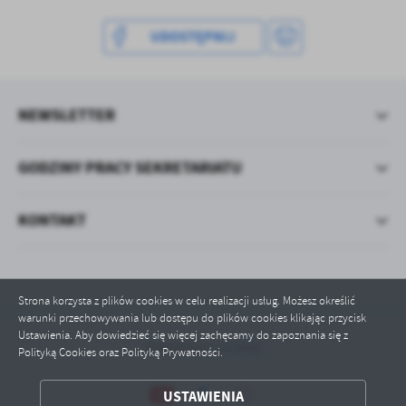
UDOSTĘPNIJ
NEWSLETTER
GODZINY PRACY SEKRETARIATU
KONTAKT
Strona korzysta z plików cookies w celu realizacji usług. Możesz określić
warunki przechowywania lub dostępu do plików cookies klikając przycisk
Ustawienia. Aby dowiedzieć się więcej zachęcamy do zapoznania się z
Odwiedzin: 113448
Polityką Cookies oraz Polityką Prywatności.
ZAPISZ WYBRANE
USTAWIENIA